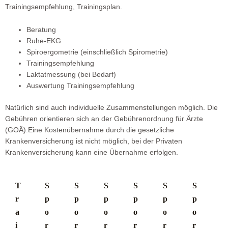
Trainingsempfehlung, Trainingsplan.
Beratung
Ruhe-EKG
Spiroergometrie (einschließlich Spirometrie)
Trainingsempfehlung
Laktatmessung (bei Bedarf)
Auswertung Trainingsempfehlung
Natürlich sind auch individuelle Zusammenstellungen möglich. Die
Gebühren orientieren sich an der Gebührenordnung für Ärzte
(GOÄ).Eine Kostenübernahme durch die gesetzliche
Krankenversicherung ist nicht möglich, bei der Privaten
Krankenversicherung kann eine Übernahme erfolgen.
T
S
S
S
S
S
S
r
p
p
p
p
p
p
a
o
o
o
o
o
o
i
r
r
r
r
r
r